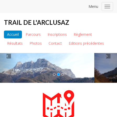
Menu
Toggl
navig
TRAIL DE L'ARCLUSAZ
Accueil
Parcours
Inscriptions
Règlement
Résultats
Photos
Contact
Editions précédentes
Previous
Ne