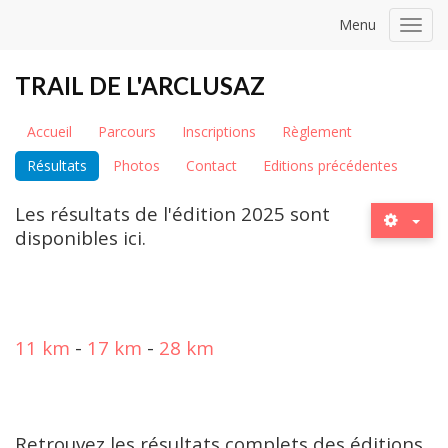
Menu
Toggl
navig
TRAIL DE L'ARCLUSAZ
Accueil
Parcours
Inscriptions
Règlement
Résultats
Photos
Contact
Editions précédentes
Les résultats de l'édition 2025 sont
disponibles ici.
11 km
-
17 km
-
28 km
Retrouvez les résultats complets des éditions