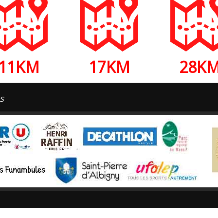
11KM
17KM
28K
s